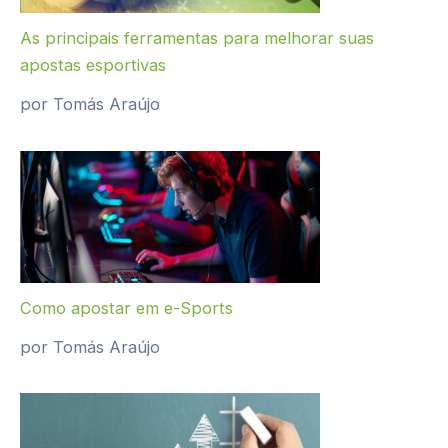
As principais ferramentas para melhorar suas
apostas esportivas
por Tomás Araújo
Como apostar em e-Sports
por Tomás Araújo