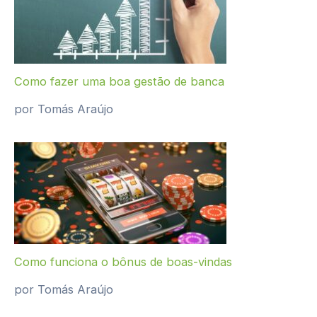
Como fazer uma boa gestão de banca
por Tomás Araújo
Como funciona o bônus de boas-vindas
por Tomás Araújo