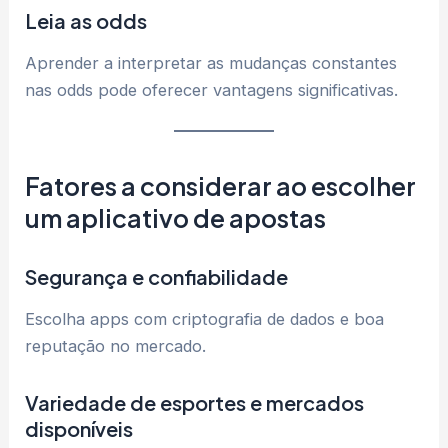
Leia as odds
Aprender a interpretar as mudanças constantes
nas odds pode oferecer vantagens significativas.
Fatores a considerar ao escolher
um aplicativo de apostas
Segurança e confiabilidade
Escolha apps com criptografia de dados e boa
reputação no mercado.
Variedade de esportes e mercados
disponíveis