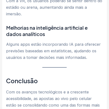
Com a VR, os usuários poderão se sentir dentro do
estádio ou arena, aumentando ainda mais a
imersão.
Melhorias na inteligência artificial e
dados analíticos
Alguns apps estão incorporando IA para oferecer
previsões baseadas em estatísticas, ajudando os
usuários a tomar decisões mais informadas.
Conclusão
Com os avanços tecnológicos e a crescente
acessibilidade, as apostas ao vivo pelo celular
estão se consolidando como uma das formas mais