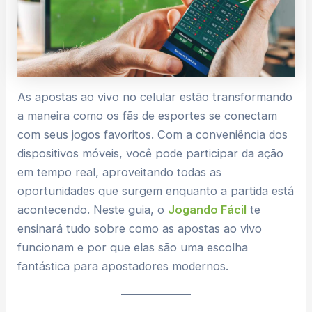
As apostas ao vivo no celular estão transformando
a maneira como os fãs de esportes se conectam
com seus jogos favoritos. Com a conveniência dos
dispositivos móveis, você pode participar da ação
em tempo real, aproveitando todas as
oportunidades que surgem enquanto a partida está
acontecendo. Neste guia, o
Jogando Fácil
te
ensinará tudo sobre como as apostas ao vivo
funcionam e por que elas são uma escolha
fantástica para apostadores modernos.