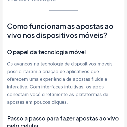
Como funcionam as apostas ao
vivo nos dispositivos móveis?
O papel da tecnologia móvel
Os avanços na tecnologia de dispositivos móveis
possibilitaram a criação de aplicativos que
oferecem uma experiência de apostas fluida e
interativa. Com interfaces intuitivas, os apps
conectam você diretamente às plataformas de
apostas em poucos cliques.
Passo a passo para fazer apostas ao vivo
pelo celular