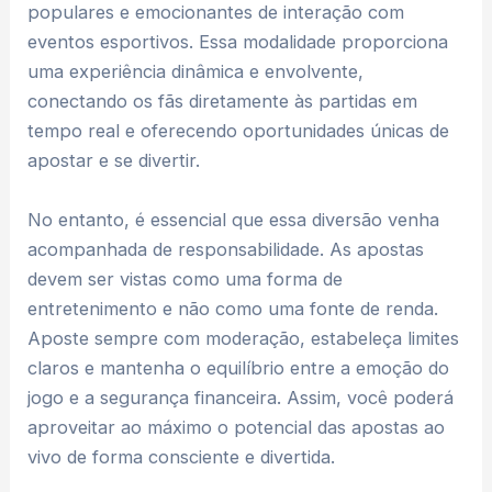
populares e emocionantes de interação com
eventos esportivos. Essa modalidade proporciona
uma experiência dinâmica e envolvente,
conectando os fãs diretamente às partidas em
tempo real e oferecendo oportunidades únicas de
apostar e se divertir.
No entanto, é essencial que essa diversão venha
acompanhada de responsabilidade. As apostas
devem ser vistas como uma forma de
entretenimento e não como uma fonte de renda.
Aposte sempre com moderação, estabeleça limites
claros e mantenha o equilíbrio entre a emoção do
jogo e a segurança financeira. Assim, você poderá
aproveitar ao máximo o potencial das apostas ao
vivo de forma consciente e divertida.