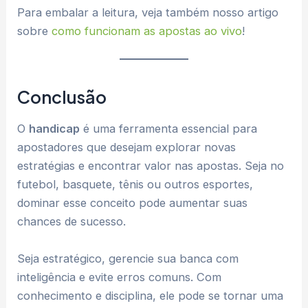
Para embalar a leitura, veja também nosso artigo
sobre
como funcionam as apostas ao vivo
!
Conclusão
O
handicap
é uma ferramenta essencial para
apostadores que desejam explorar novas
estratégias e encontrar valor nas apostas. Seja no
futebol, basquete, tênis ou outros esportes,
dominar esse conceito pode aumentar suas
chances de sucesso.
Seja estratégico, gerencie sua banca com
inteligência e evite erros comuns. Com
conhecimento e disciplina, ele pode se tornar uma