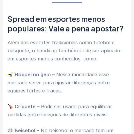
S
pread
em esportes menos
populares: Vale a pena apostar?
Além dos esportes tradicionais como futebol e
basquete, o handicap também pode ser aplicado
em esportes menos conhecidos, como:
Hóquei no gelo
– Nessa modalidade esse
mercado serve para ajustar diferenças entre
equipes fortes e fracas.
Críquete
– Pode ser usado para equilibrar
partidas entre seleções de diferentes níveis.
Beisebol
– No beisebol o mercado tem um