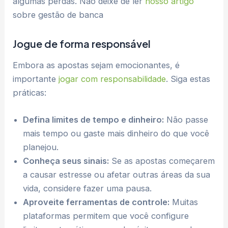
algumas perdas. Não deixe de ler
nosso artigo
sobre gestão de banca
Jogue de forma responsável
Embora as apostas sejam emocionantes, é
importante
jogar com responsabilidade
. Siga estas
práticas:
Defina limites de tempo e dinheiro:
Não passe
mais tempo ou gaste mais dinheiro do que você
planejou.
Conheça seus sinais:
Se as apostas começarem
a causar estresse ou afetar outras áreas da sua
vida, considere fazer uma pausa.
Aproveite ferramentas de controle:
Muitas
plataformas permitem que você configure