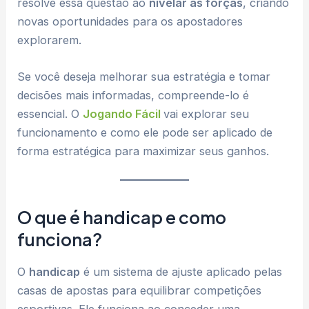
resolve essa questão ao
nivelar as forças
, criando
novas oportunidades para os apostadores
explorarem.
Se você deseja melhorar sua estratégia e tomar
decisões mais informadas, compreende-lo é
essencial. O
Jogando Fácil
vai explorar seu
funcionamento e como ele pode ser aplicado de
forma estratégica para maximizar seus ganhos.
O que é handicap e como
funciona?
O
handicap
é um sistema de ajuste aplicado pelas
casas de apostas para equilibrar competições
esportivas. Ele funciona ao conceder uma