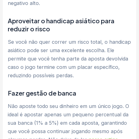
negativo alto.
Aproveitar o handicap asiático para
reduzir o risco
Se você não quer correr um risco total, o handicap
asiático pode ser uma excelente escolha. Ele
permite que você tenha parte da aposta devolvida
caso o jogo termine com um placar específico,
reduzindo possíveis perdas.
Fazer gestão de banca
Não aposte todo seu dinheiro em um único jogo. O
ideal é apostar apenas um pequeno percentual da
sua banca (1% a 5%) em cada aposta, garantindo
que você possa continuar jogando mesmo após