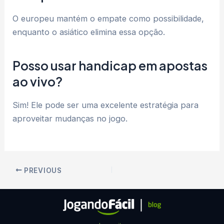
O europeu mantém o empate como possibilidade,
enquanto o asiático elimina essa opção.
Posso usar handicap em apostas
ao vivo?
Sim! Ele pode ser uma excelente estratégia para
aproveitar mudanças no jogo.
Post
PREVIOUS
navigation