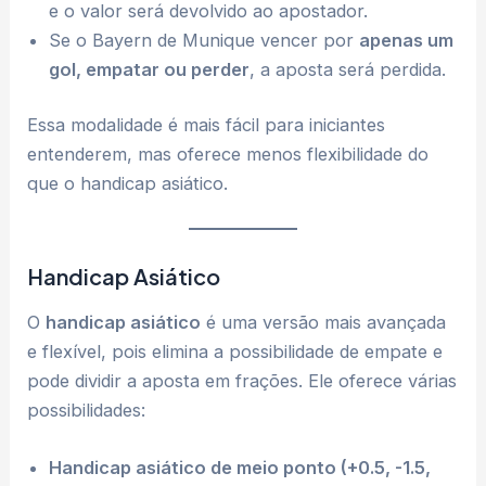
e o valor será devolvido ao apostador.
Se o Bayern de Munique vencer por
apenas um
gol, empatar ou perder
, a aposta será perdida.
Essa modalidade é mais fácil para iniciantes
entenderem, mas oferece menos flexibilidade do
que o handicap asiático.
Handicap Asiático
O
handicap asiático
é uma versão mais avançada
e flexível, pois elimina a possibilidade de empate e
pode dividir a aposta em frações. Ele oferece várias
possibilidades:
Handicap asiático de meio ponto (+0.5, -1.5,