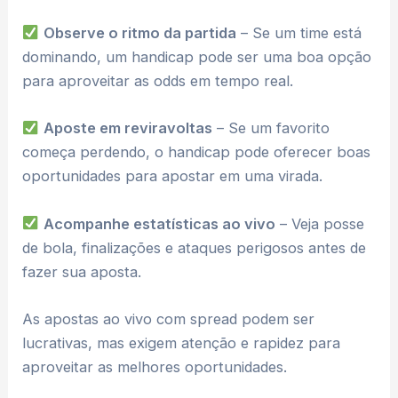
Observe o ritmo da partida
– Se um time está
dominando, um handicap pode ser uma boa opção
para aproveitar as odds em tempo real.
Aposte em reviravoltas
– Se um favorito
começa perdendo, o handicap pode oferecer boas
oportunidades para apostar em uma virada.
Acompanhe estatísticas ao vivo
– Veja posse
de bola, finalizações e ataques perigosos antes de
fazer sua aposta.
As apostas ao vivo com spread podem ser
lucrativas, mas exigem atenção e rapidez para
aproveitar as melhores oportunidades.