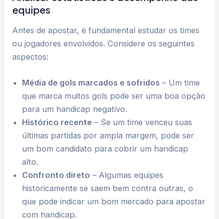
equipes
Antes de apostar, é fundamental estudar os times
ou jogadores envolvidos. Considere os seguintes
aspectos:
Média de gols marcados e sofridos
– Um time
que marca muitos gols pode ser uma boa opção
para um handicap negativo.
Histórico recente
– Se um time venceu suas
últimas partidas por ampla margem, pode ser
um bom candidato para cobrir um handicap
alto.
Confronto direto
– Algumas equipes
historicamente se saem bem contra outras, o
que pode indicar um bom mercado para apostar
com handicap.