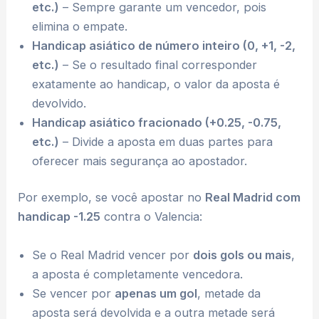
etc.)
– Sempre garante um vencedor, pois
elimina o empate.
Handicap asiático de número inteiro (0, +1, -2,
etc.)
– Se o resultado final corresponder
exatamente ao handicap, o valor da aposta é
devolvido.
Handicap asiático fracionado (+0.25, -0.75,
etc.)
– Divide a aposta em duas partes para
oferecer mais segurança ao apostador.
Por exemplo, se você apostar no
Real Madrid com
handicap -1.25
contra o Valencia:
Se o Real Madrid vencer por
dois gols ou mais
,
a aposta é completamente vencedora.
Se vencer por
apenas um gol
, metade da
aposta será devolvida e a outra metade será