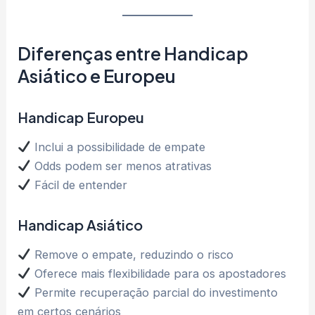
Diferenças entre Handicap
Asiático e Europeu
Handicap Europeu
Inclui a possibilidade de empate
Odds podem ser menos atrativas
Fácil de entender
Handicap Asiático
Remove o empate, reduzindo o risco
Oferece mais flexibilidade para os apostadores
Permite recuperação parcial do investimento
em certos cenários