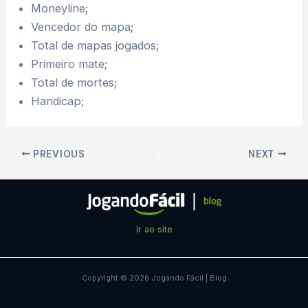
Moneyline;
Vencedor do mapa;
Total de mapas jogados;
Primeiro mate;
Total de mortes;
Handicap;
Post
PREVIOUS
NEXT
navigation
Ir ao site
Copyright © 2026 Jogando Fácil | Blog