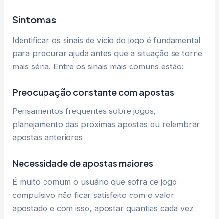
Sintomas
Identificar os sinais de vício do jogo é fundamental
para procurar ajuda antes que a situação se torne
mais séria. Entre os sinais mais comuns estão:
Preocupação constante com apostas
Pensamentos frequentes sobre jogos,
planejamento das próximas apostas ou relembrar
apostas anteriores
Necessidade de apostas maiores
É muito comum o usuário que sofra de jogo
compulsivo não ficar satisfeito com o valor
apostado e com isso, apostar quantias cada vez