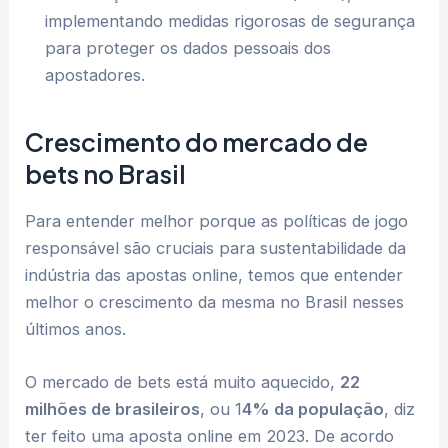
implementando medidas rigorosas de segurança
para proteger os dados pessoais dos
apostadores.
Crescimento do mercado de
bets no Brasil
Para entender melhor porque as políticas de jogo
responsável são cruciais para sustentabilidade da
indústria das apostas online, temos que entender
melhor o crescimento da mesma no Brasil nesses
últimos anos.
O mercado de bets está muito aquecido,
22
milhões de brasileiros
, ou 1
4% da população
, diz
ter feito uma aposta online em 2023. De acordo