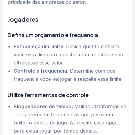
prioridade das empresas do setor.
Jogadores
Defina um orçamento e frequência
Estabeleça um limite:
Decida quanto dinheiro
você está disposto a gastar com apostas e não
ultrapasse esse valor.
Controle a frequência:
Determine com que
frequência você vai jogar e respeite esse limite.
Utilize ferramentas de controle
Bloqueadores de tempo:
Muitas plataformas de
jogos oferecem ferramentas que permitem
limitar o tempo de jogo. Aproveite essa opção
para evitar jogar por tempo demais.