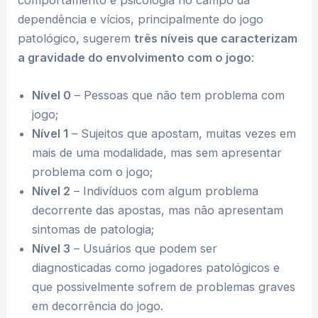
comportamento e psicologia no campo da
dependência e vícios, principalmente do jogo
patológico, sugerem
três níveis que caracterizam
a gravidade do envolvimento com o jogo
:
Nível 0
– Pessoas que não tem problema com
jogo;
Nível 1
– Sujeitos que apostam, muitas vezes em
mais de uma modalidade, mas sem apresentar
problema com o jogo;
Nível 2
– Indivíduos com algum problema
decorrente das apostas, mas não apresentam
sintomas de patologia;
Nível 3
– Usuários que podem ser
diagnosticadas como jogadores patológicos e
que possivelmente sofrem de problemas graves
em decorrência do jogo.