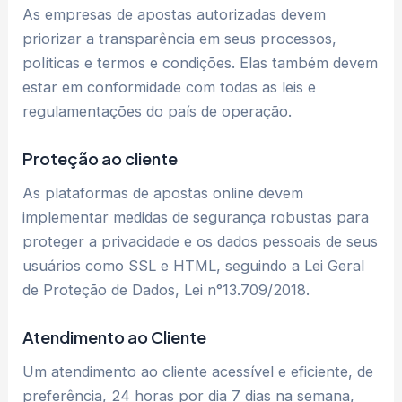
As empresas de apostas autorizadas devem
priorizar a transparência em seus processos,
políticas e termos e condições. Elas também devem
estar em conformidade com todas as leis e
regulamentações do país de operação.
Proteção ao cliente
As plataformas de apostas online devem
implementar medidas de segurança robustas para
proteger a privacidade e os dados pessoais de seus
usuários como SSL e HTML, seguindo a Lei Geral
de Proteção de Dados, Lei n°13.709/2018.
Atendimento ao Cliente
Um atendimento ao cliente acessível e eficiente, de
preferência, 24 horas por dia 7 dias na semana,