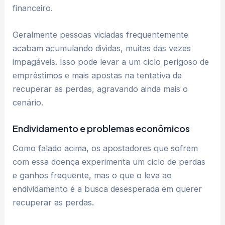
financeiro.
Geralmente pessoas viciadas frequentemente
acabam acumulando dividas, muitas das vezes
impagáveis. Isso pode levar a um ciclo perigoso de
empréstimos e mais apostas na tentativa de
recuperar as perdas, agravando ainda mais o
cenário.
Endividamento e problemas econômicos
Como falado acima, os apostadores que sofrem
com essa doença experimenta um ciclo de perdas
e ganhos frequente, mas o que o leva ao
endividamento é a busca desesperada em querer
recuperar as perdas.