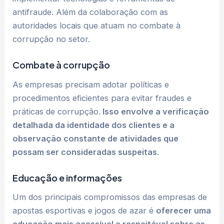
antifraude. Além da colaboração com as
autoridades locais que atuam no combate à
corrupção no setor.
Combate à corrupção
As empresas precisam adotar políticas e
procedimentos eficientes para evitar fraudes e
práticas de corrupção.
Isso envolve a verificação
detalhada da identidade dos clientes e a
observação constante de atividades que
possam ser consideradas suspeitas
.
Educação e informações
Um dos principais compromissos das empresas de
apostas esportivas e jogos de azar é
oferecer uma