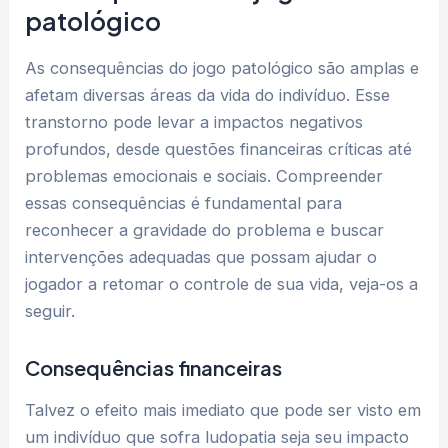
patológico
As consequências do jogo patológico são amplas e
afetam diversas áreas da vida do indivíduo. Esse
transtorno pode levar a impactos negativos
profundos, desde questões financeiras críticas até
problemas emocionais e sociais. Compreender
essas consequências é fundamental para
reconhecer a gravidade do problema e buscar
intervenções adequadas que possam ajudar o
jogador a retomar o controle de sua vida, veja-os a
seguir.
Consequências financeiras
Talvez o efeito mais imediato que pode ser visto em
um indivíduo que sofra ludopatia seja seu impacto