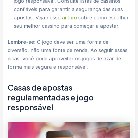
jogo responsável. Consulte listas de cassinos
confiáveis para garantir a segurança das suas
apostas. Veja nosso
artigo
sobre como escolher
seu melhor cassino para começar a apostar.
Lembre-se:
O jogo deve ser uma forma de
diversão, não uma fonte de renda. Ao seguir essas
dicas, você pode aproveitar os jogos de azar de
forma mais segura e responsável.
Casas de apostas
regulamentadas e jogo
responsável