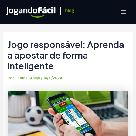
Ir
para
Mai
o
conteúdo
Men
Jogo responsável: Aprenda
a apostar de forma
inteligente
Por
Tomás Araújo
/
14/11/2024