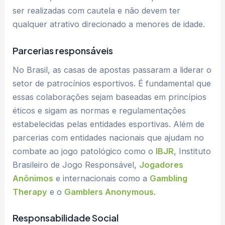
ser realizadas com cautela e não devem ter
qualquer atrativo direcionado a menores de idade.
Parcerias responsáveis
No Brasil, as casas de apostas passaram a liderar o
setor de patrocínios esportivos. É fundamental que
essas colaborações sejam baseadas em princípios
éticos e sigam as normas e regulamentações
estabelecidas pelas entidades esportivas. Além de
parcerias com entidades nacionais que ajudam no
combate ao jogo patológico como o
IBJR
, Instituto
Brasileiro de Jogo Responsável,
Jogadores
Anônimos
e internacionais como a
Gambling
Therapy
e o
Gamblers Anonymous
.
Responsabilidade Social