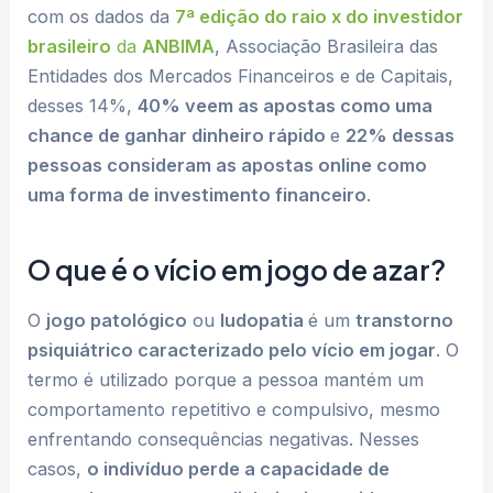
com os dados da
7ª edição do raio x do investidor
brasileiro
da
ANBIMA
, Associação Brasileira das
Entidades dos Mercados Financeiros e de Capitais,
desses 14%,
40% veem as apostas como uma
chance de ganhar dinheiro rápido
e
22% dessas
pessoas consideram as apostas online como
uma forma de investimento financeiro
.
O que é o vício em jogo de azar?
O
jogo patológico
ou
ludopatia
é um
transtorno
psiquiátrico caracterizado pelo vício em jogar
. O
termo é utilizado porque a pessoa mantém um
comportamento repetitivo e compulsivo, mesmo
enfrentando consequências negativas. Nesses
casos,
o indivíduo perde a capacidade de