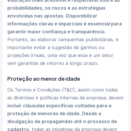
educação mais acessível e respeitável sobre as
probabilidades, os riscos e as estratégias
envolvidas nas apostas
.
Disponibilizar
informações claras e imparciais é essencial para
garantir maior confiança e transparênci
a.
Portanto, ao elaborar campanhas publicitárias, é
importante evitar a sugestão de ganhos ou
projeções irreais, uma vez que esse é um setor
sem garantias de retorno a longo prazo.
Proteção ao menor de idade
Os Termos e Condições (T&C), assim como todas
as diretrizes e políticas internas da empresa, devem
incluir cláusulas específicas voltadas para a
proteção de menores de idade
.
Desde a
divulgação de propagandas até o processo de
cadastro
, todas as iniciativas da empresa devem