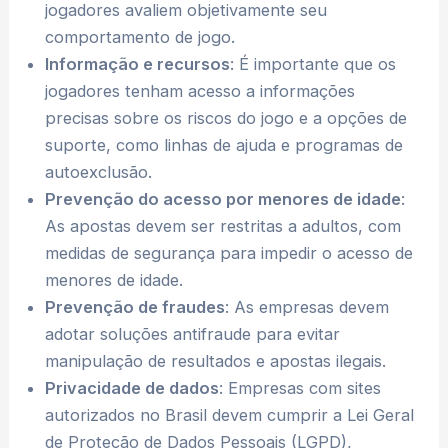
jogadores avaliem objetivamente seu
comportamento de jogo.
Informação e recursos
: É importante que os
jogadores tenham acesso a informações
precisas sobre os riscos do jogo e a opções de
suporte, como linhas de ajuda e programas de
autoexclusão.
Prevenção do acesso por menores de idade
:
As apostas devem ser restritas a adultos, com
medidas de segurança para impedir o acesso de
menores de idade.
Prevenção de fraudes
: As empresas devem
adotar soluções antifraude para evitar
manipulação de resultados e apostas ilegais.
Privacidade de dados
: Empresas com sites
autorizados no Brasil devem cumprir a Lei Geral
de Proteção de Dados Pessoais (LGPD),