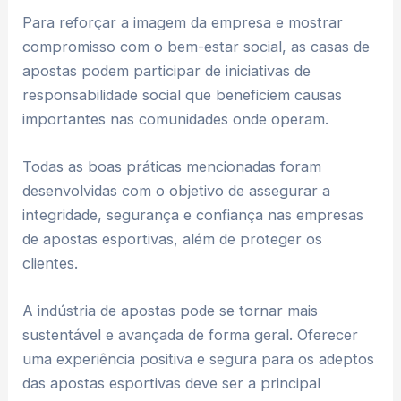
Para reforçar a imagem da empresa e mostrar
compromisso com o bem-estar social, as casas de
apostas podem participar de iniciativas de
responsabilidade social que beneficiem causas
importantes nas comunidades onde operam.
Todas as boas práticas mencionadas foram
desenvolvidas com o objetivo de assegurar a
integridade, segurança e confiança nas empresas
de apostas esportivas, além de proteger os
clientes.
A indústria de apostas pode se tornar mais
sustentável e avançada de forma geral. Oferecer
uma experiência positiva e segura para os adeptos
das apostas esportivas deve ser a principal