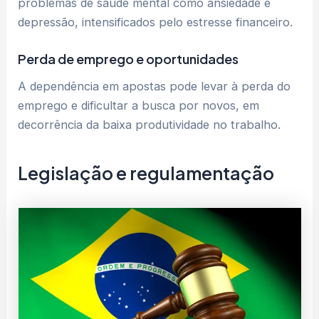
problemas de saúde mental como ansiedade e
depressão, intensificados pelo estresse financeiro.
Perda de emprego e oportunidades
A dependência em apostas pode levar à perda do
emprego e dificultar a busca por novos, em
decorrência da baixa produtividade no trabalho.
Legislação e regulamentação