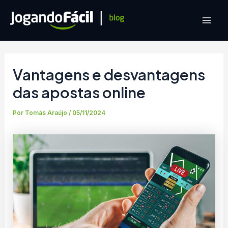
Ir
para
Mai
o
conteúdo
Men
Vantagens e desvantagens
das apostas online
Por
Tomás Araújo
/
05/11/2024