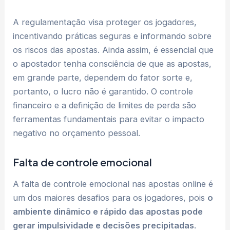
A regulamentação visa proteger os jogadores,
incentivando práticas seguras e informando sobre
os riscos das apostas. Ainda assim, é essencial que
o apostador tenha consciência de que as apostas,
em grande parte, dependem do fator sorte e,
portanto, o lucro não é garantido. O controle
financeiro e a definição de limites de perda são
ferramentas fundamentais para evitar o impacto
negativo no orçamento pessoal.
Falta de controle emocional
A falta de controle emocional nas apostas online é
um dos maiores desafios para os jogadores, pois
o
ambiente dinâmico e rápido das apostas pode
gerar impulsividade e decisões precipitadas
.