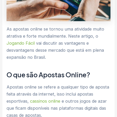
As apostas online se tornou uma atividade muito
atrativa e forte mundialmente. Neste artigo, o
Jogando Fácil
vai discutir as vantagens e
desvantagens desse mercado que está em plena
expansão no Brasil.
O que são Apostas Online?
Apostas online se refere a qualquer tipo de aposta
feita através da internet, isso inclui apostas
esportivas,
cassinos online
e outros jogos de azar
que ficam disponíveis nas plataformas digitais das
casas de apostas.