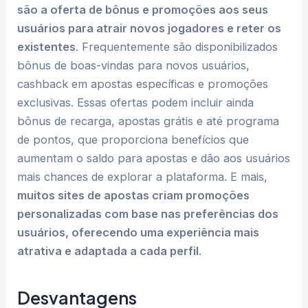
são a oferta de bônus e promoções aos seus
usuários para atrair novos jogadores e reter os
existentes
. Frequentemente são disponibilizados
bônus de boas-vindas para novos usuários,
cashback em apostas específicas e promoções
exclusivas. Essas ofertas podem incluir ainda
bônus de recarga, apostas grátis e até programa
de pontos, que proporciona benefícios que
aumentam o saldo para apostas e dão aos usuários
mais chances de explorar a plataforma. E mais,
muitos sites de apostas criam promoções
personalizadas com base nas preferências dos
usuários, oferecendo uma experiência mais
atrativa e adaptada a cada perfil
.
Desvantagens