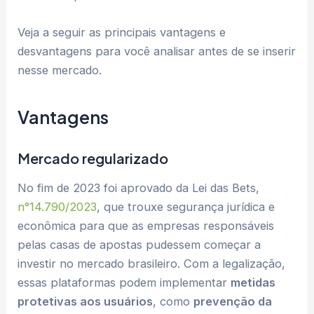
Veja a seguir as principais vantagens e
desvantagens para você analisar antes de se inserir
nesse mercado.
Vantagens
Mercado regularizado
No fim de 2023 foi aprovado da Lei das Bets,
n°14.790/2023
, que trouxe segurança jurídica e
econômica para que as empresas responsáveis
pelas casas de apostas pudessem começar a
investir no mercado brasileiro. Com a legalização,
essas plataformas podem implementar
metidas
protetivas aos usuários
, como
prevenção da