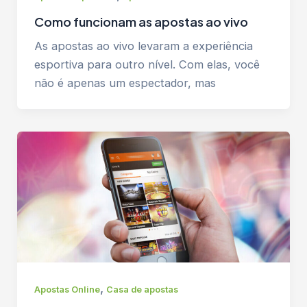
Como funcionam as apostas ao vivo
As apostas ao vivo levaram a experiência
esportiva para outro nível. Com elas, você
não é apenas um espectador, mas
,
Apostas Online
Casa de apostas