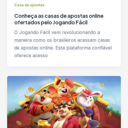
Casa de apostas
Conheça as casas de apostas online
ofertados pelo Jogando Fácil
O Jogando Fácil vem revolucionando a
maneira como os brasileiros acessam casas
de apostas online. Esta plataforma confiável
oferece acesso