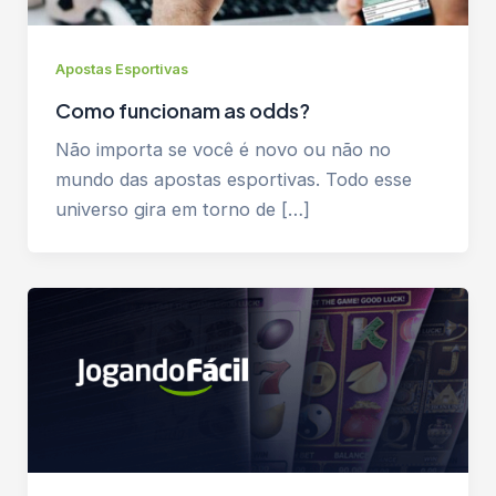
Apostas Esportivas
Como funcionam as odds?
Não importa se você é novo ou não no
mundo das apostas esportivas. Todo esse
universo gira em torno de […]