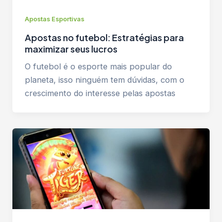
Apostas Esportivas
Apostas no futebol: Estratégias para
maximizar seus lucros
O futebol é o esporte mais popular do
planeta, isso ninguém tem dúvidas, com o
crescimento do interesse pelas apostas