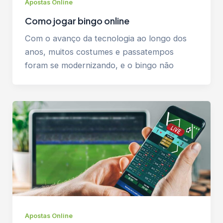
Apostas Online
Como jogar bingo online
Com o avanço da tecnologia ao longo dos
anos, muitos costumes e passatempos
foram se modernizando, e o bingo não
Apostas Online