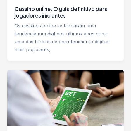
Cassino online: O guia definitivo para
jogadores iniciantes
Os cassinos online se tornaram uma
tendência mundial nos últimos anos como
uma das formas de entretenimento digitais
mais populares,