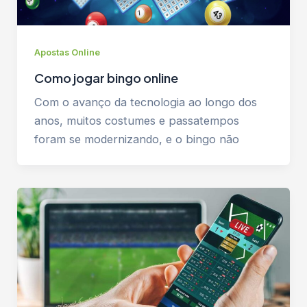
Apostas Online
Como jogar bingo online
Com o avanço da tecnologia ao longo dos
anos, muitos costumes e passatempos
foram se modernizando, e o bingo não