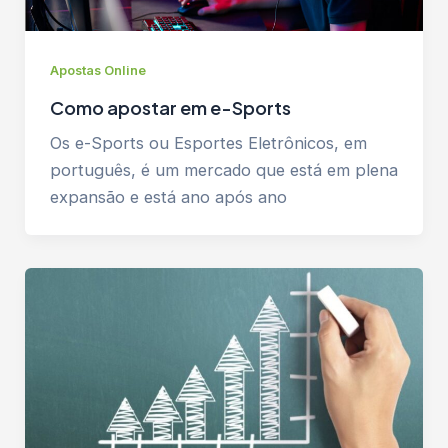
Apostas Online
Como apostar em e-Sports
Os e-Sports ou Esportes Eletrônicos, em
português, é um mercado que está em plena
expansão e está ano após ano