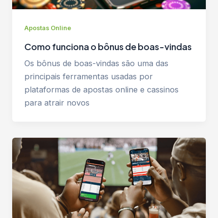
Apostas Online
Como funciona o bônus de boas-vindas
Os bônus de boas-vindas são uma das
principais ferramentas usadas por
plataformas de apostas online e cassinos
para atrair novos