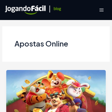
Ir
para
Mai
o
conteúdo
Men
Apostas Online