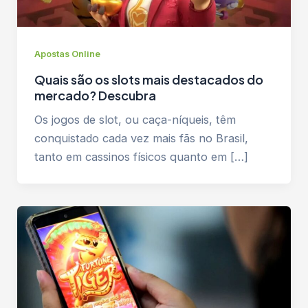
Apostas Online
Quais são os slots mais destacados do
mercado? Descubra
Os jogos de slot, ou caça-níqueis, têm
conquistado cada vez mais fãs no Brasil,
tanto em cassinos físicos quanto em […]