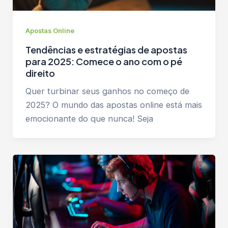
Apostas Online
Tendências e estratégias de apostas
para 2025: Comece o ano com o pé
direito
Quer turbinar seus ganhos no começo de
2025? O mundo das apostas online está mais
emocionante do que nunca! Seja