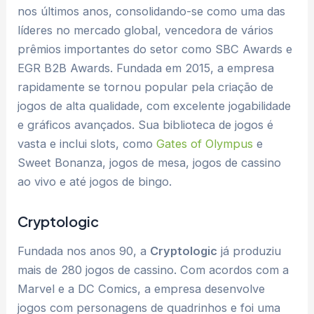
nos últimos anos, consolidando-se como uma das
líderes no mercado global, vencedora de vários
prêmios importantes do setor como SBC Awards e
EGR B2B Awards. Fundada em 2015, a empresa
rapidamente se tornou popular pela criação de
jogos de alta qualidade, com excelente jogabilidade
e gráficos avançados. Sua biblioteca de jogos é
vasta e inclui slots, como
Gates of Olympus
e
Sweet Bonanza, jogos de mesa, jogos de cassino
ao vivo e até jogos de bingo.
Cryptologic
Fundada nos anos 90, a
Cryptologic
já produziu
mais de 280 jogos de cassino. Com acordos com a
Marvel e a DC Comics, a empresa desenvolve
jogos com personagens de quadrinhos e foi uma