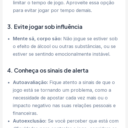
limitar o tempo de jogo. Aproveite essa opção
para evitar jogar por tempo demais.
3. Evite jogar sob influência
Mente sã, corpo são:
Não jogue se estiver sob
o efeito de álcool ou outras substâncias, ou se
estiver se sentindo emocionalmente instável.
4. Conheça os sinais de alerta
Autoavaliação:
Fique atento a sinais de que o
jogo está se tornando um problema, como a
necessidade de apostar cada vez mais ou o
impacto negativo nas suas relações pessoais e
financeiras.
Autoexclusão:
Se você perceber que está com