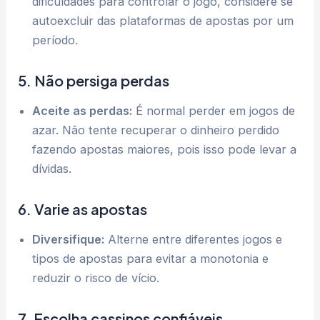
dificuldades para controlar o jogo, considere se
autoexcluir das plataformas de apostas por um
período.
5. Não persiga perdas
Aceite as perdas:
É normal perder em jogos de
azar. Não tente recuperar o dinheiro perdido
fazendo apostas maiores, pois isso pode levar a
dívidas.
6. Varie as apostas
Diversifique:
Alterne entre diferentes jogos e
tipos de apostas para evitar a monotonia e
reduzir o risco de vício.
7. Escolha cassinos confiáveis