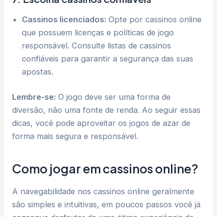
Cassinos licenciados:
Opte por cassinos online
que possuem licenças e políticas de jogo
responsável. Consulte listas de cassinos
confiáveis para garantir a segurança das suas
apostas.
Lembre-se:
O jogo deve ser uma forma de
diversão, não uma fonte de renda. Ao seguir essas
dicas, você pode aproveitar os jogos de azar de
forma mais segura e responsável.
Como jogar em cassinos online?
A navegabilidade nos cassinos online geralmente
são simples e intuitivas, em poucos passos você já