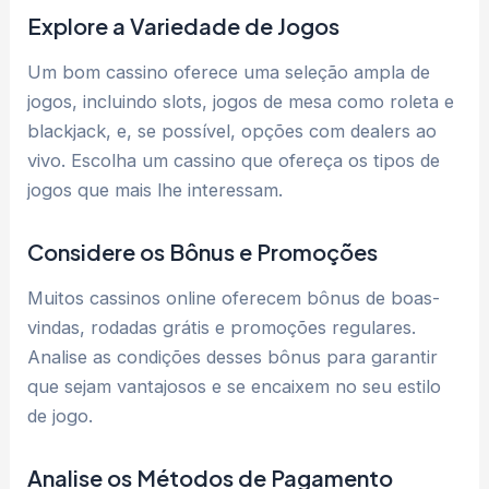
Explore a Variedade de Jogos
Um bom cassino oferece uma seleção ampla de
jogos, incluindo slots, jogos de mesa como roleta e
blackjack, e, se possível, opções com dealers ao
vivo. Escolha um cassino que ofereça os tipos de
jogos que mais lhe interessam.
Considere os Bônus e Promoções
Muitos cassinos online oferecem bônus de boas-
vindas, rodadas grátis e promoções regulares.
Analise as condições desses bônus para garantir
que sejam vantajosos e se encaixem no seu estilo
de jogo.
Analise os Métodos de Pagament
o