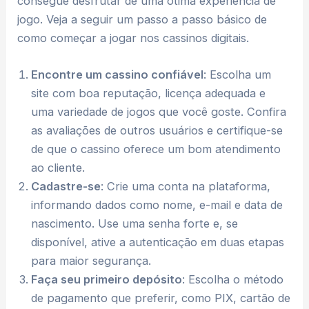
consegue desfrutar de uma ótima experiência de
jogo. Veja a seguir um passo a passo básico de
como começar a jogar nos cassinos digitais.
Encontre um cassino confiável
: Escolha um
site com boa reputação, licença adequada e
uma variedade de jogos que você goste. Confira
as avaliações de outros usuários e certifique-se
de que o cassino oferece um bom atendimento
ao cliente.
Cadastre-se
: Crie uma conta na plataforma,
informando dados como nome, e-mail e data de
nascimento. Use uma senha forte e, se
disponível, ative a autenticação em duas etapas
para maior segurança.
Faça seu primeiro depósito
: Escolha o método
de pagamento que preferir, como PIX, cartão de