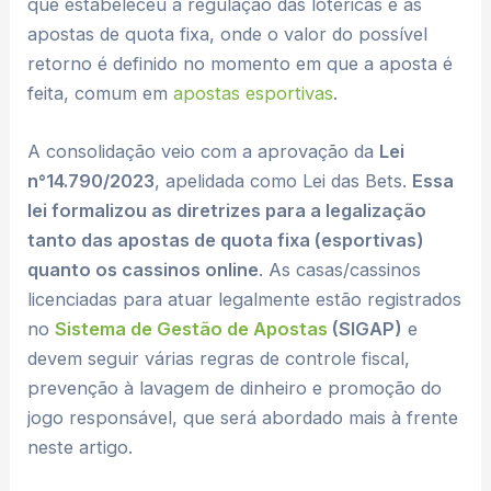
que estabeleceu a regulação das lotéricas e as
apostas de quota fixa, onde o valor do possível
retorno é definido no momento em que a aposta é
feita, comum em
apostas esportivas
.
A consolidação veio com a aprovação da
Lei
n°14.790/2023
, apelidada como Lei das Bets.
Essa
lei formalizou as diretrizes para a legalização
tanto das apostas de quota fixa (esportivas)
quanto os cassinos online
. As casas/cassinos
licenciadas para atuar legalmente estão registrados
no
Sistema de Gestão de Apostas
(SIGAP)
e
devem seguir várias regras de controle fiscal,
prevenção à lavagem de dinheiro e promoção do
jogo responsável, que será abordado mais à frente
neste artigo.