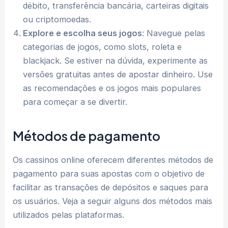
débito, transferência bancária, carteiras digitais
ou criptomoedas.
Explore e escolha seus jogos
: Navegue pelas
categorias de jogos, como slots, roleta e
blackjack. Se estiver na dúvida, experimente as
versões gratuitas antes de apostar dinheiro. Use
as recomendações e os jogos mais populares
para começar a se divertir.
Métodos de pagamento
Os cassinos online oferecem diferentes métodos de
pagamento para suas apostas com o objetivo de
facilitar as transações de depósitos e saques para
os usuários. Veja a seguir alguns dos métodos mais
utilizados pelas plataformas.