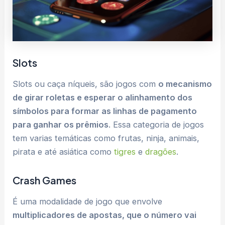
Slots
Slots ou caça níqueis, são jogos com
o mecanismo
de girar roletas e esperar o alinhamento dos
símbolos para formar as linhas de pagamento
para ganhar os prêmios
. Essa categoria de jogos
tem varias temáticas como frutas, ninja, animais,
pirata e até asiática como
tigres
e
dragões
.
Crash Games
É uma modalidade de jogo que envolve
multiplicadores de apostas, que o número vai