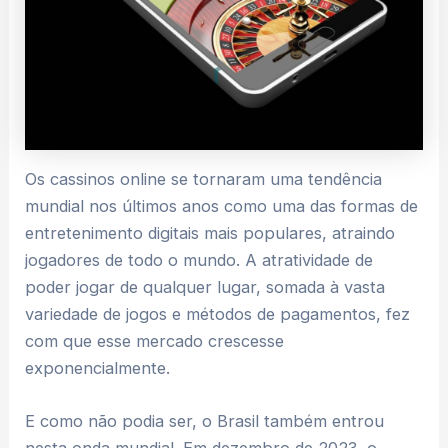
Os cassinos online se tornaram uma tendência
mundial nos últimos anos como uma das formas de
entretenimento digitais mais populares, atraindo
jogadores de todo o mundo. A atratividade de
poder jogar de qualquer lugar, somada à vasta
variedade de jogos e métodos de pagamentos, fez
com que esse mercado crescesse
exponencialmente.
E como não podia ser, o Brasil também entrou