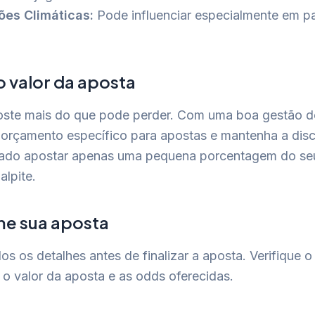
ões Climáticas:
Pode influenciar especialmente em pa
o valor da aposta
ste mais do que pode perder. Com uma boa gestão d
orçamento específico para apostas e mantenha a disci
do apostar apenas uma pequena porcentagem do se
lpite.
me sua aposta
os os detalhes antes de finalizar a aposta. Verifique 
 o valor da aposta e as odds oferecidas.