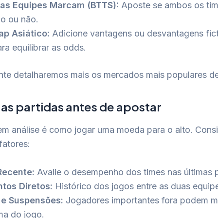
as Equipes Marcam (BTTS):
Aposte se ambos os ti
o ou não.
p Asiático:
Adicione vantagens ou desvantagens fict
ra equilibrar as odds.
ente detalharemos mais os mercados mais populares de
 as partidas antes de apostar
em análise é como jogar uma moeda para o alto. Cons
fatores:
Recente:
Avalie o desempenho dos times nas últimas p
tos Diretos:
Histórico dos jogos entre as duas equip
 e Suspensões:
Jogadores importantes fora podem m
a do jogo.