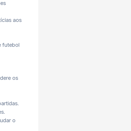
mes
ícias aos
 futebol
idere os
artidas.
es.
udar o