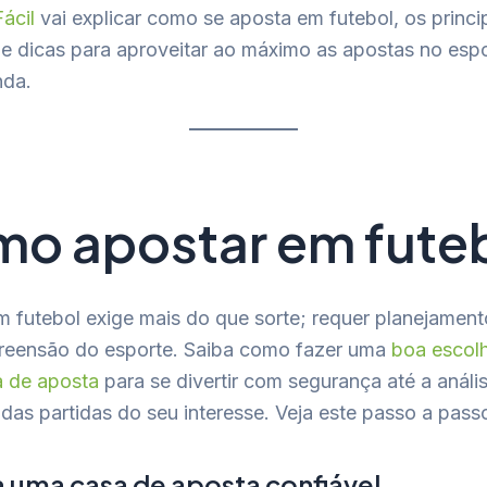
ácil
vai explicar como se aposta em futebol, os princi
e dicas para aproveitar ao máximo as apostas no esp
nda.
o apostar em fute
m futebol exige mais do que sorte; requer planejamen
eensão do esporte. Saiba como fazer uma
boa escol
a de aposta
para se divertir com segurança até a análi
das partidas do seu interesse. Veja este passo a passo
 uma casa de aposta confiável