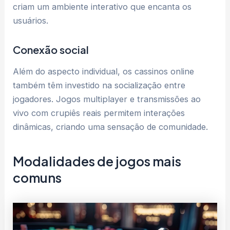
criam um ambiente interativo que encanta os
usuários.
Conexão social
Além do aspecto individual, os cassinos online
também têm investido na socialização entre
jogadores. Jogos multiplayer e transmissões ao
vivo com crupiês reais permitem interações
dinâmicas, criando uma sensação de comunidade.
Modalidades de jogos mais
comuns