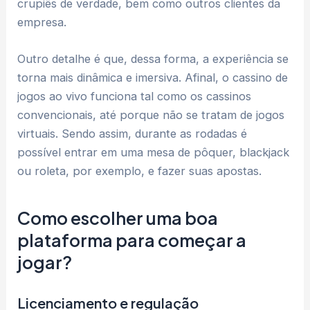
crupiês de verdade, bem como outros clientes da
empresa.
Outro detalhe é que, dessa forma, a experiência se
torna mais dinâmica e imersiva. Afinal, o cassino de
jogos ao vivo funciona tal como os cassinos
convencionais, até porque não se tratam de jogos
virtuais. Sendo assim, durante as rodadas é
possível entrar em uma mesa de pôquer, blackjack
ou roleta, por exemplo, e fazer suas apostas.
Como escolher uma boa
plataforma para começar a
jogar?
Licenciamento e regulação