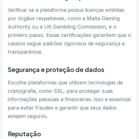
Verificar se a plataforma possui licenças emitidas
por órgãos respeitáveis, como a Malta Gaming
Authority ou a UK Gambling Commission, é o
primeiro passo. Essas certificações garantem que o
cassino segue padrões rigorosos de segurança e
transparência.
Segurança e proteção de dados
Escolha plataformas que utilizem tecnologias de
criptografia, como SSL, para proteger suas
informações pessoais e financeiras. Isso é essencial
para evitar fraudes e garantir que seus dados
estejam seguros.
Reputação