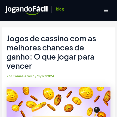
Ir
para
Mai
o
conteúdo
Men
Jogos de cassino com as
melhores chances de
ganho: O que jogar para
vencer
Por
Tomás Araújo
/
13/12/2024