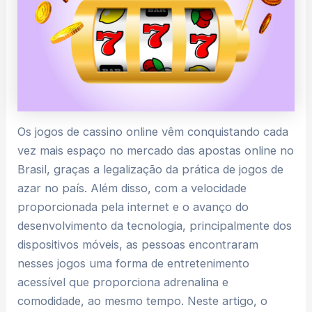
Os jogos de cassino online vêm conquistando cada
vez mais espaço no mercado das apostas online no
Brasil, graças a legalização da prática de jogos de
azar no país. Além disso, com a velocidade
proporcionada pela internet e o avanço do
desenvolvimento da tecnologia, principalmente dos
dispositivos móveis, as pessoas encontraram
nesses jogos uma forma de entretenimento
acessível que proporciona adrenalina e
comodidade, ao mesmo tempo. Neste artigo, o