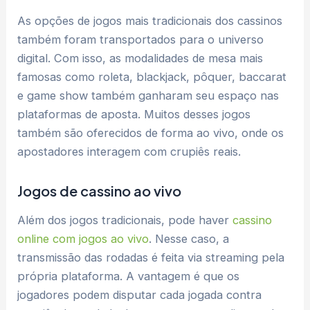
As opções de jogos mais tradicionais dos cassinos
também foram transportados para o universo
digital. Com isso, as modalidades de mesa mais
famosas como roleta, blackjack, pôquer, baccarat
e game show também ganharam seu espaço nas
plataformas de aposta. Muitos desses jogos
também são oferecidos de forma ao vivo, onde os
apostadores interagem com crupiês reais.
Jogos de cassino ao vivo
Além dos jogos tradicionais, pode haver
cassino
online com jogos ao vivo
. Nesse caso, a
transmissão das rodadas é feita via streaming pela
própria plataforma. A vantagem é que os
jogadores podem disputar cada jogada contra