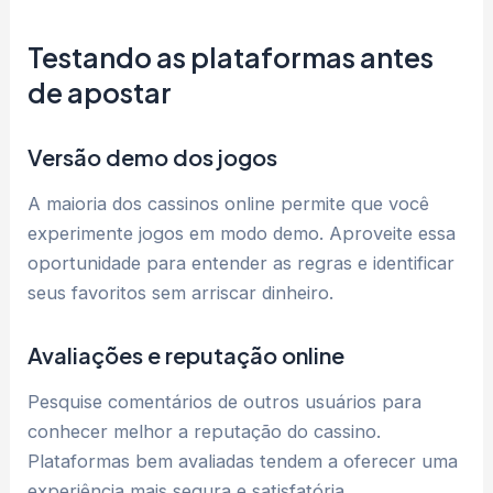
Testando as plataformas antes
de apostar
Versão demo dos jogos
A maioria dos cassinos online permite que você
experimente jogos em modo demo. Aproveite essa
oportunidade para entender as regras e identificar
seus favoritos sem arriscar dinheiro.
Avaliações e reputação online
Pesquise comentários de outros usuários para
conhecer melhor a reputação do cassino.
Plataformas bem avaliadas tendem a oferecer uma
experiência mais segura e satisfatória.