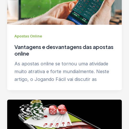
Apostas Online
Vantagens e desvantagens das apostas
online
As apostas online se tornou uma atividade
muito atrativa e forte mundialmente. Neste
artigo, o Jogando Fácil vai discutir as