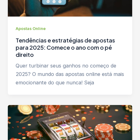
Apostas Online
Tendências e estratégias de apostas
para 2025: Comece o ano com o pé
direito
Quer turbinar seus ganhos no começo de
2025? O mundo das apostas online está mais
emocionante do que nunca! Seja