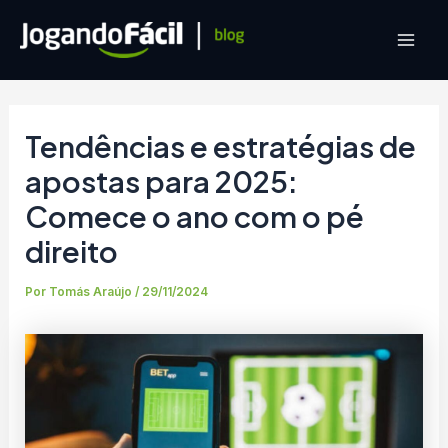
Ir
para
Mai
o
conteúdo
Men
Tendências e estratégias de
apostas para 2025:
Comece o ano com o pé
direito
Por
Tomás Araújo
/
29/11/2024