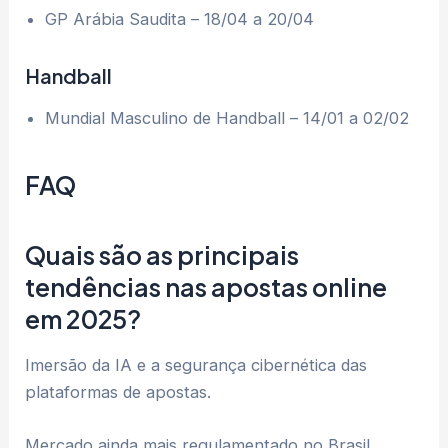
GP Arábia Saudita – 18/04 a 20/04
Handball
Mundial Masculino de Handball – 14/01 a 02/02
FAQ
Quais são as principais
tendências nas apostas online
em 2025?
Imersão da IA e a segurança cibernética das
plataformas de apostas.
Mercado ainda mais regulamentado no Brasil.