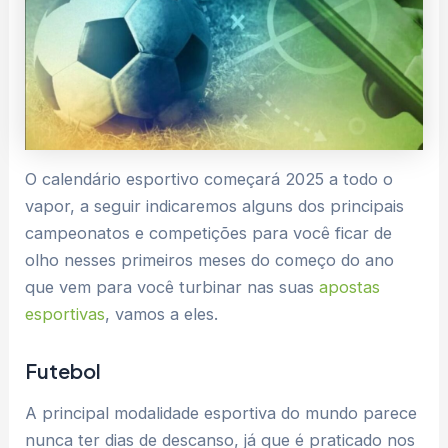
O calendário esportivo começará 2025 a todo o
vapor, a seguir indicaremos alguns dos principais
campeonatos e competições para você ficar de
olho nesses primeiros meses do começo do ano
que vem para você turbinar nas suas
apostas
esportivas
, vamos a eles.
Futebol
A principal modalidade esportiva do mundo parece
nunca ter dias de descanso, já que é praticado nos