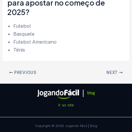
para apostar no começo de
2025?
Futebol
Basquete
Futebol Americano
Tênis
Post
PREVIOUS
NEXT
navigation
Ir ao site
Copyright © 2026 Jogando Fácil | Blog