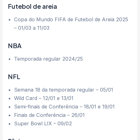
Futebol de areia
Copa do Mundo FIFA de Futebol de Areia 2025
– 01/03 a 11/03
NBA
Temporada regular 2024/25
NFL
Semana 18 da temporada regular – 05/01
Wild Card – 12/01 e 13/01
Semi-finais de Conferência – 18/01 e 19/01
Finais de Conferência – 26/01
Super Bowl LIX – 09/02