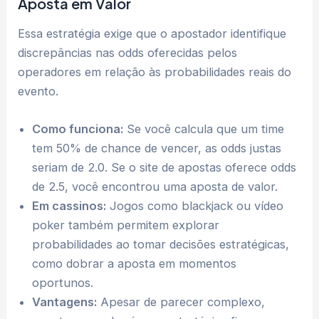
Aposta em Valor
Essa estratégia exige que o apostador identifique
discrepâncias nas odds oferecidas pelos
operadores em relação às probabilidades reais do
evento.
Como funciona:
Se você calcula que um time
tem 50% de chance de vencer, as odds justas
seriam de 2.0. Se o site de apostas oferece odds
de 2.5, você encontrou uma aposta de valor.
Em cassinos:
Jogos como blackjack ou vídeo
poker também permitem explorar
probabilidades ao tomar decisões estratégicas,
como dobrar a aposta em momentos
oportunos.
Vantagens:
Apesar de parecer complexo,