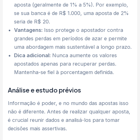
aposta (geralmente de 1% a 5%). Por exemplo,
se sua banca é de R$ 1.000, uma aposta de 2%
seria de R$ 20.
Vantagens:
Isso protege o apostador contra
grandes perdas em períodos de azar e permite
uma abordagem mais sustentável a longo prazo.
Dica adicional:
Nunca aumente os valores
apostados apenas para recuperar perdas.
Mantenha-se fiel à porcentagem definida.
Análise e estudo prévios
Informação é poder, e no mundo das apostas isso
não é diferente. Antes de realizar qualquer aposta,
é crucial reunir dados e analisá-los para tomar
decisões mais assertivas.