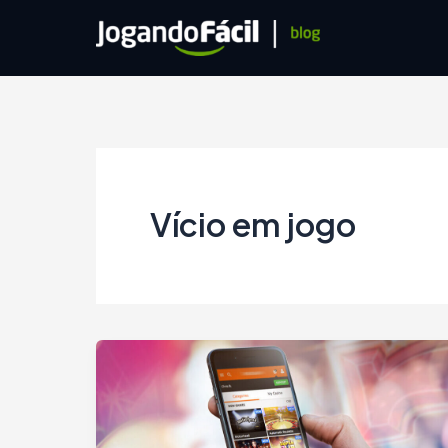
Ir
para
o
conteúdo
Vício em jogo