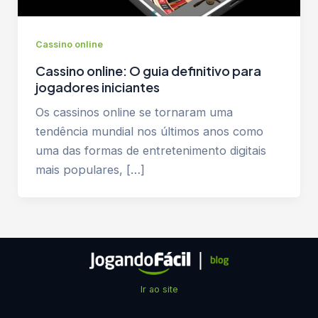
Cassino online
Cassino online: O guia definitivo para
jogadores iniciantes
Os cassinos online se tornaram uma
tendência mundial nos últimos anos como
uma das formas de entretenimento digitais
mais populares, […]
Ir ao site