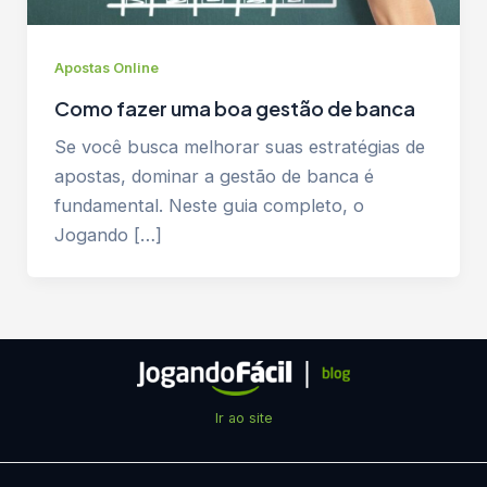
Apostas Online
Como fazer uma boa gestão de banca
Se você busca melhorar suas estratégias de
apostas, dominar a gestão de banca é
fundamental. Neste guia completo, o
Jogando […]
Ir ao site