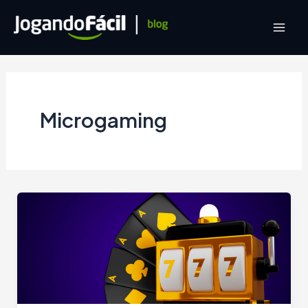
Ir
para
Mai
o
conteúdo
Men
Microgaming