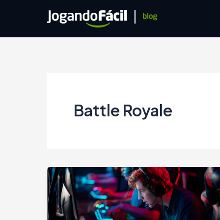
Ir
para
o
conteúdo
Battle Royale