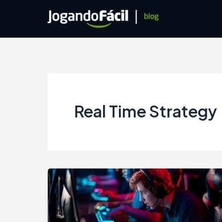
Ir
para
o
conteúdo
Real Time Strategy