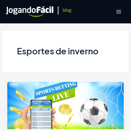
Ir
para
Mai
o
conteúdo
Men
Esportes de inverno